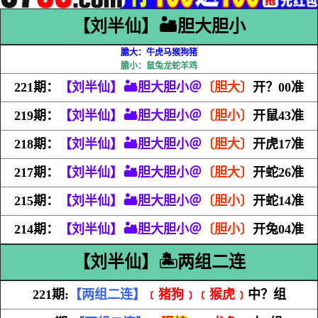
【刘半仙】🏜️胆大胆小
膽大：牛虎马猴狗猪
膽小：鼠兔龙蛇羊鸡
221期：
【刘半仙】🏜️胆大胆小＠
〔胆大〕
开？00准
219期：
【刘半仙】🏜️胆大胆小＠
〔胆小〕
开鼠43准
218期：
【刘半仙】🏜️胆大胆小＠
〔胆大〕
开虎17准
217期：
【刘半仙】🏜️胆大胆小＠
〔胆大〕
开蛇26准
215期：
【刘半仙】🏜️胆大胆小＠
〔胆小〕
开蛇14准
214期：
【刘半仙】🏜️胆大胆小＠
〔胆小〕
开兔04准
【刘半仙】🏝️两组二连
221期:
【两组二连】
﹝猪狗﹞﹝猴虎﹞
中？组