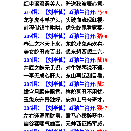
红尘滚滚遇美人，暗送秋波表心意。
210期：【刘半仙】🍒猜生肖开:
马49
龙争虎斗羊护头，头破血流现红楼。
前程似锦牛哄哄，虎头蛇尾看家宴。
209期：【刘半仙】🍒猜生肖开:
猪08
春江之水天上来，龙蛇戏兔两欢喜。
美女蛇丑态百出，想东想西想二六。
208期：【刘半仙】🍒猜生肖开:
鼠19
井底之蛙无见识，对牛弹琴说不通。
一事无成心肝大，东山再起刮目看。
207期：【刘半仙】🍒猜生肖开:
鼠31
蟾宫月殿佳飘香，样貌甚丑不用忧。
玉兔东升景独好，安排士马夸奇才。
206期：【刘半仙】🍒猜生肖开:
猴47
左右逢源图财帛，意马心猿醉梦中。
幽谷猛啸气雄高，元帅西征扬军威。