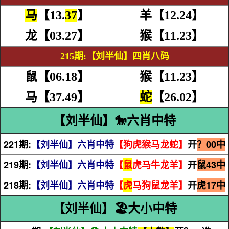
马
【13.
37
】
羊【12.24】
龙【03.27】
猴【11.23】
215期:【刘半仙】四肖八码
鼠【06.18】
猴【11.23】
马【37.49】
蛇
【26.02】
【刘半仙】🐎六肖中特
221期:
【刘半仙】六肖中特
【狗虎猴马龙蛇】
开
？00中
219期:
【刘半仙】六肖中特
【
鼠
虎马牛龙羊】
开
鼠43中
218期:
【刘半仙】六肖中特
【
虎
马狗鼠龙羊】
开
虎17中
【刘半仙】🏖️大小中特