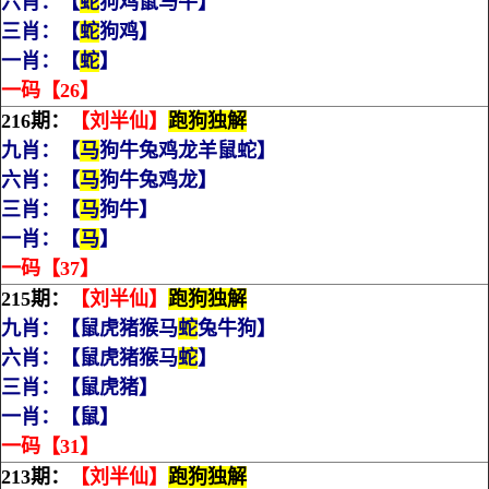
六肖：【
蛇
狗鸡鼠马牛】
三肖：【
蛇
狗鸡】
一肖：【
蛇
】
一码【26】
216期：
【刘半仙】
跑狗独解
九肖：【
马
狗牛兔鸡龙羊鼠蛇】
六肖：【
马
狗牛兔鸡龙】
三肖：【
马
狗牛】
一肖：【
马
】
一码【37】
215期：
【刘半仙】
跑狗独解
九肖：【鼠虎猪猴马
蛇
兔牛狗】
六肖：【鼠虎猪猴马
蛇
】
三肖：【鼠虎猪】
一肖：【鼠】
一码【31】
213期：
【刘半仙】
跑狗独解