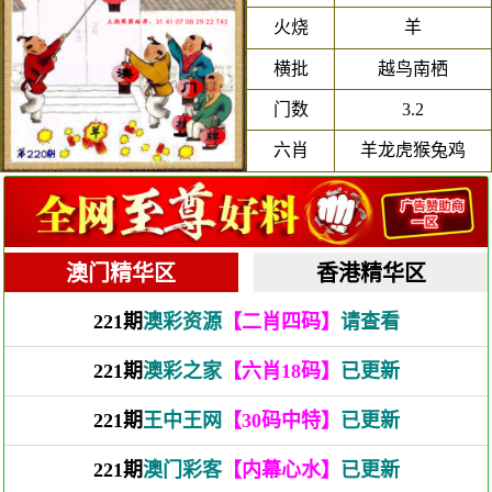
火烧
羊
横批
越鸟南栖
门数
3.2
六肖
羊龙虎猴兔鸡
澳门精华区
香港精华区
221期
澳彩资源
【二肖四码】
请查看
221期
澳彩之家
【六肖18码】
已更新
221期
王中王网
【30码中特】
已更新
221期
澳门彩客
【内幕心水】
已更新