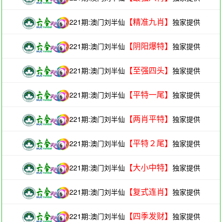
【精准九肖】
221期:澳门刘半仙
独家提供
【阴阳爆特】
221期:澳门刘半仙
独家提供
【至强四头】
221期:澳门刘半仙
独家提供
【平特一尾】
221期:澳门刘半仙
独家提供
【两肖平特】
221期:澳门刘半仙
独家提供
【平特２尾】
221期:澳门刘半仙
独家提供
【大小中特】
221期:澳门刘半仙
独家提供
【复式连肖】
221期:澳门刘半仙
独家提供
【四季发财】
221期:澳门刘半仙
独家提供