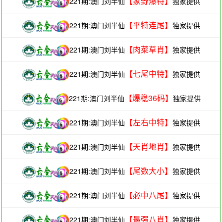
【家野爆特】
221期:澳门刘半仙
独家提供
【平特连尾】
221期:澳门刘半仙
独家提供
【肉菜草肖】
221期:澳门刘半仙
独家提供
【七尾中特】
221期:澳门刘半仙
独家提供
【爆稳36码】
221期:澳门刘半仙
独家提供
【左右中特】
221期:澳门刘半仙
独家提供
【天肖地肖】
221期:澳门刘半仙
独家提供
【尾数大小】
221期:澳门刘半仙
独家提供
【必中八尾】
221期:澳门刘半仙
独家提供
【最强八肖】
221期:澳门刘半仙
独家提供