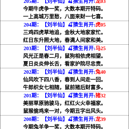
205期：【刘半仙】🍒猜生肖开:
龙03
今期牛虎争一奖，大数本期开特码。
一上高城万里愁，八面来财一七喜。
204期：【刘半仙】🍒猜生肖开:
虎05
三鸡四虎草地追，金秋大地家家忙。
红日东升照大地，春满人间家和美。
203期：【刘半仙】🍒猜生肖开:
马25
风光正是春二月，鼠狗相依虎相望。
夏日炎炎伸长舌，看家护院尽忠责。
202期：【刘半仙】🍒猜生肖开:
兔40
仙风吹下四八香，春到人间走一回。
牛郎织女七相随，鼠前猪后财富多。
201期：【刘半仙】🍒猜生肖开:
猪32
美丽草原驰骏马，红红火火幸福家。
鼠猴偷鸡来一对，今期丑字出风头。
200期：【刘半仙】🍒猜生肖开:
龙39
今期兔羊争一奖，大数本期开特码。