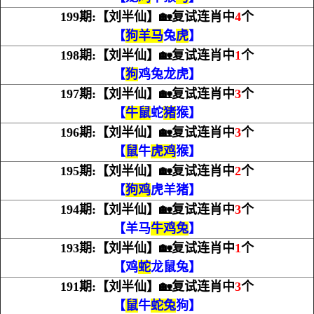
199期:【刘半仙】🏡复试连肖中
4
个
【
狗羊马
兔
虎
】
198期:【刘半仙】🏡复试连肖中
1
个
【
狗
鸡兔龙虎】
197期:【刘半仙】🏡复试连肖中
3
个
【
牛鼠
蛇
猪
猴】
196期:【刘半仙】🏡复试连肖中
3
个
【
鼠
牛
虎鸡
猴】
195期:【刘半仙】🏡复试连肖中
2
个
【
狗鸡
虎羊猪】
194期:【刘半仙】🏡复试连肖中
3
个
【羊马
牛鸡兔
】
193期:【刘半仙】🏡复试连肖中
1
个
【鸡
蛇
龙鼠兔】
191期:【刘半仙】🏡复试连肖中
3
个
【
鼠
牛
蛇兔
狗】