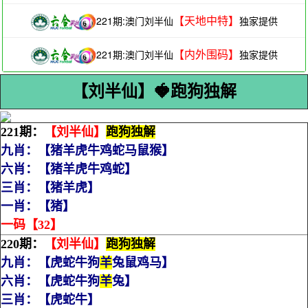
【天地中特】
221期:澳门刘半仙
独家提供
【内外围码】
221期:澳门刘半仙
独家提供
【刘半仙】🍓跑狗独解
221期：
【刘半仙】
跑狗独解
九肖：【猪羊虎牛鸡蛇马鼠猴】
六肖：【猪羊虎牛鸡蛇】
三肖：【猪羊虎】
一肖：【猪】
一码【32】
220期：
【刘半仙】
跑狗独解
九肖：【虎蛇牛狗
羊
兔鼠鸡马】
六肖：【虎蛇牛狗
羊
兔】
三肖：【虎蛇牛】