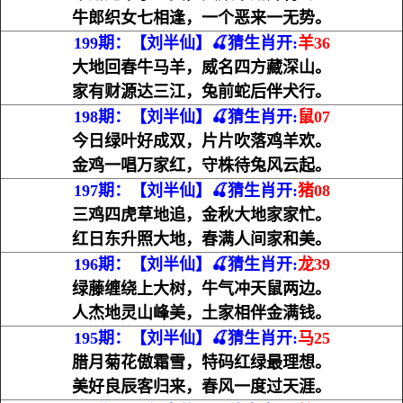
牛郎织女七相逢，一个恶来一无势。
199期：【刘半仙】🍒猜生肖开:
羊36
大地回春牛马羊，威名四方藏深山。
家有财源达三江，兔前蛇后伴犬行。
198期：【刘半仙】🍒猜生肖开:
鼠07
今日绿叶好成双，片片吹落鸡羊欢。
金鸡一唱万家红，守株待兔风云起。
197期：【刘半仙】🍒猜生肖开:
猪08
三鸡四虎草地追，金秋大地家家忙。
红日东升照大地，春满人间家和美。
196期：【刘半仙】🍒猜生肖开:
龙39
绿藤缠绕上大树，牛气冲天鼠两边。
人杰地灵山峰美，土家相伴金满钱。
195期：【刘半仙】🍒猜生肖开:
马25
腊月菊花傲霜雪，特码红绿最理想。
美好良辰客归来，春风一度过天涯。