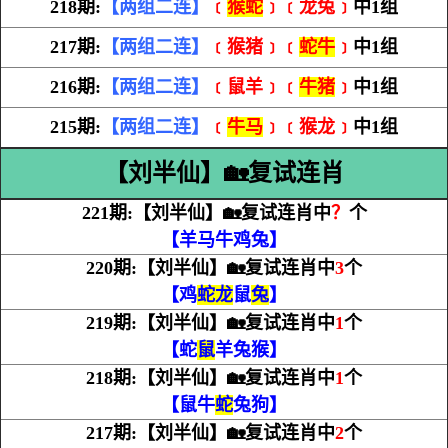
218期:
【两组二连】
﹝
猴蛇
﹞﹝龙兔﹞
中1组
217期:
【两组二连】
﹝猴猪﹞﹝
蛇牛
﹞
中1组
216期:
【两组二连】
﹝鼠羊﹞﹝
牛猪
﹞
中1组
215期:
【两组二连】
﹝
牛马
﹞﹝猴龙﹞
中1组
【刘半仙】🏡复试连肖
221期:【刘半仙】🏡复试连肖中
？
个
【羊马牛鸡兔】
220期:【刘半仙】🏡复试连肖中
3
个
【鸡
蛇龙
鼠
兔
】
219期:【刘半仙】🏡复试连肖中
1
个
【蛇
鼠
羊兔猴】
218期:【刘半仙】🏡复试连肖中
1
个
【鼠牛
蛇
兔狗】
217期:【刘半仙】🏡复试连肖中
2
个