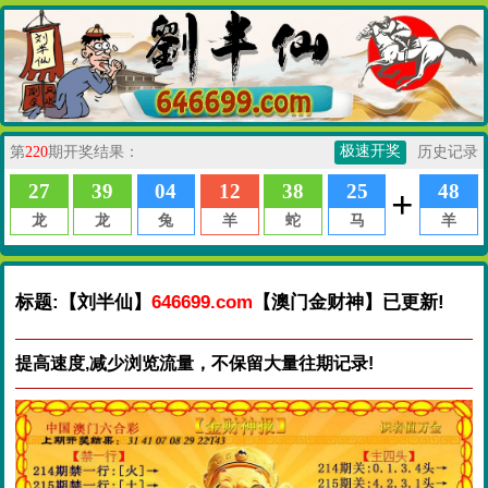
标题:【刘半仙】
646699.com
【澳门金财神】已更新!
提高速度,减少浏览流量，不保留大量往期记录!