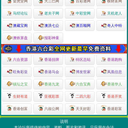
金虎堂网
大三巴网
百彩通网
横财富网
马经论坛
老夫子网
中彩堂网
天机老人
澳藏宝阁
澳洪七公
澳百顺网
奇人中特
澳铁算盘
报彩神童
六合资源
香港挂牌
特区总站
香港跑狗
旺角彩皇
香港马会
博发世家
凤凰信息
镇坛之宝
香港九龙
六合宝典
香港华人
生财有道
亚视彩票
二四六彩
香港开奖
香港创富
六叔公网
天天好彩
香港彩富
说明
本论坛所提供的内容、资料、图片和资讯，只应用在合法