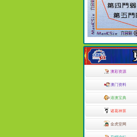
澳彩资源
澳门资料
港澳宝典
诸葛神算
金虎堂网