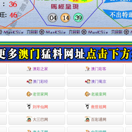
澳彩之家
澳门彩客
澳门彩经
澳门葡京
老管家网
老顽童网
刘半仙网
救世祖网
大三巴网
百彩通网