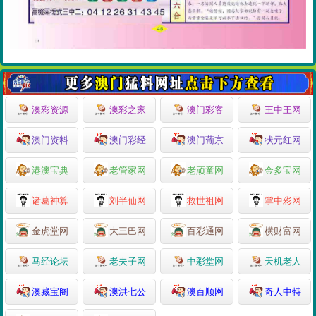
澳彩资源
澳彩之家
澳门彩客
王中王网
澳门资料
澳门彩经
澳门葡京
状元红网
港澳宝典
老管家网
老顽童网
金多宝网
诸葛神算
刘半仙网
救世祖网
掌中彩网
金虎堂网
大三巴网
百彩通网
横财富网
马经论坛
老夫子网
中彩堂网
天机老人
澳藏宝阁
澳洪七公
澳百顺网
奇人中特