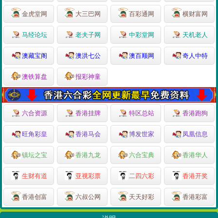
金虎堂网
大三巴网
百彩通网
横财富网
马经论坛
老夫子网
中彩堂网
天机老人
澳藏宝阁
澳洪七公
澳百顺网
奇人中特
澳铁算盘
报彩神童
六合资源
香港挂牌
特区总站
香港跑狗
旺角彩皇
香港马会
博发世家
凤凰信息
镇坛之宝
香港九龙
六合宝典
香港华人
生财有道
亚视彩票
二四六彩
香港开奖
香港创富
六叔公网
天天好彩
香港彩富