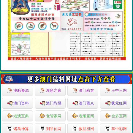
澳彩资源
澳彩之家
澳门彩客
王中王网
澳门资料
澳门彩经
澳门葡京
状元红网
港澳宝典
老管家网
老顽童网
金多宝网
诸葛神算
刘半仙网
救世祖网
掌中彩网