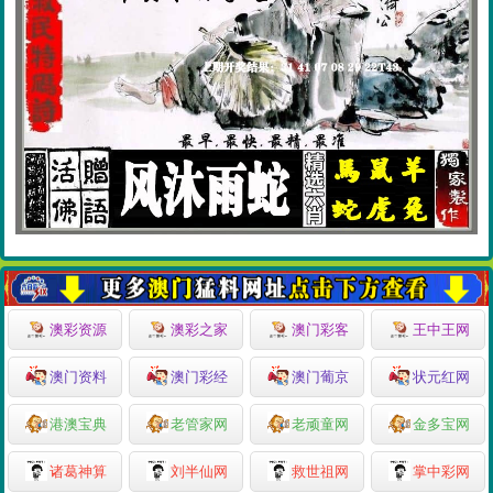
澳彩资源
澳彩之家
澳门彩客
王中王网
澳门资料
澳门彩经
澳门葡京
状元红网
港澳宝典
老管家网
老顽童网
金多宝网
诸葛神算
刘半仙网
救世祖网
掌中彩网