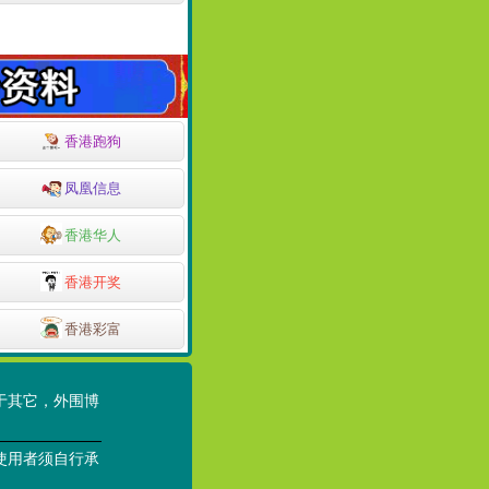
香港跑狗
凤凰信息
香港华人
香港开奖
香港彩富
于其它，外围博
使用者须自行承