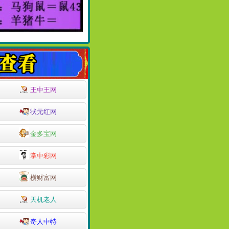
王中王网
状元红网
金多宝网
掌中彩网
横财富网
天机老人
奇人中特