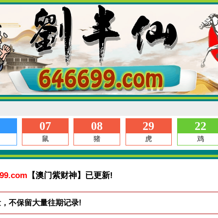
699.com
【澳门紫财神】已更新!
量，不保留大量往期记录!