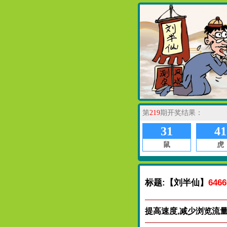
标题:【刘半仙】
646
提高速度,减少浏览流