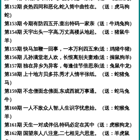
第152期 炎热四同和恶化,蛇入筒中曲性在。（送：虎马狗
蛇）
第153期 今期有防四五开,查出特码一家亲（送：牛鸡兔狗）
第154期 天宇出头一字高,万丈高楼从地起。（送：猪鼠牛
羊）
第155期 快马加鞭一回事，一本万利四五来(送：鸡猪牛猪)
第156期 儿孙满堂老人欢，长恨离别夫妻难(送：揣鼠狗羊)
第157期 独在异乡为异客，每逢佳节倍思亲(送：兔鼠牛龙)
第158期 上十地方贝多芬,秀才人情半张纸。（送：蛇猪兔
马）
第159期 不念僧面念佛面,东成西就万事通。（送：蛇马兔
牛）
第160期 一人不敌众人智,人生识字忧患始。（送：蛇猴兔
羊）
第161期 天生一对成伴侣,特码必定在其中（送：虎猴狗龙）
第162期 国望亲人八注意,二七相见六思意。（送：羊虎鼠