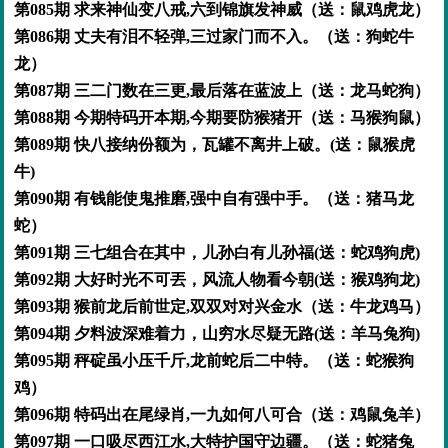
第085期 求来神仙变八戒,六到锦旗发神威（送：鼠鸡虎龙）
第086期 丈夫有泪不轻弹,三过家门而不入。（送：狗蛇牛
龙）
第087期 三二门数在三更,最后落在蓝波上（送：龙马蛇狗）
第088期 今期特码开本期,今期要防猴猪开（送：马猴狗鼠）
第089期 快八接纳份额为，瓦罐不离井上破。(送：鼠猴虎
牛)
第090期 有钱能使鬼推磨,强中自有强中手。（送：猪马龙
蛇）
第091期 三七组合在其中，儿孙白有儿孙福(送：蛇鸡狗虎)
第092期 大好时光不可丟，风流人物看今朝(送：猴鸡狗龙)
第093期 猴前龙后前世定,双双对对兴金水（送：牛龙鸡马）
第094期 夕料波深难着力，山穷水尽疑无路(送：羊马兔狗)
第095期 秤碇虽小压千斤,龙前蛇后二中特。（送：蛇猴狗
鸡）
第096期 特码出在尾绿肖,一九如何八可合（送：鸡鼠兔羊）
第097期 一口吸尽西江水,大特护国守边疆。（送：蛇猪兔