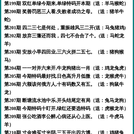
第199期 双红单绿今期来,单绿特码开本期（送：羊马猴蛇）
第200期 奖善罚恶三人看,失败者成功之母。（送：猪羊牛
蛇)
第201期 四二三七是何处，重振雄风三二开(送：马兔猪鸡)
第202期 放弃三藩还而我，四七不合合了个。(送：马蛇龙
羊)
第203期 安放小旱四田业,三六火拼二五七。（送：猪狗猴
马)
第204期 一一对并六来开,牛龙狗猪出一肖（送：鸡龙兔虎）
第205期 今期特码最好找,日色高升月低微（送：龙猴虎牛）
第206期 六额该何俄方人,十有码数又有五。（送：狗鼠牛
龙）
第207期 断塘流水池中乐,开头结尾定有局（送：兔马龙狗）
第208期 今期特码十盯开,绿红还要选特码（送：虎猴龙羊）
第209期 张公吃酒李公醉,心病还从心上医。（送：牛虎马
羊）
第210期 寸金难买寸光阴,三五开出四六博。（送：鸡猪兔