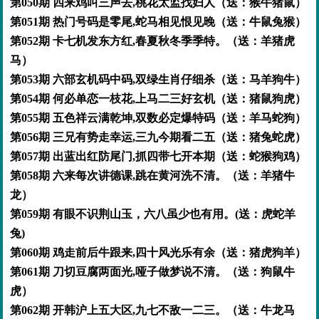
第050期 四来鸡叫三声去,桃花太监找妇人（送：猴牛猪鼠）
第051期 热门号码是零尾,蛇马相见恨见晚（送：牛鼠兔猴）
第052期 卡七机发东方红,春夏秋冬季季特。（送：羊猪虎
马）
第053期 六部玄机码中码,双绿生肖仔细杀（送：马羊狗牛）
第054期 何必单恋一枝花,上马二三好玄机（送：猪鼠狗虎）
第055期 五色祥云满乾坤,双数必定爆特码（送：羊马蛇狗）
第056期 三兄有势走幸运,三九今期看二五（送：猪兔蛇虎）
第057期 出蓝出红防尾门,抓四带七开本期（送：蛇猴狗鸡）
第058期 六来每次讲德课,跳在黄河洗不清。（送：羊猪牛
龙）
第059期 有眼不识荆山玉，六八虽少也有用。(送：虎蛇羊
兔)
第060期 鸡走前后牛跟来,四十风光乐有余（送：猪虎狗羊）
第061期 刀切豆腐两面光,哑子做梦说不清。（送：狗鼠牛
虎）
第062期 开韩沪上五大区,九七不敌一二三。（送：牛龙马