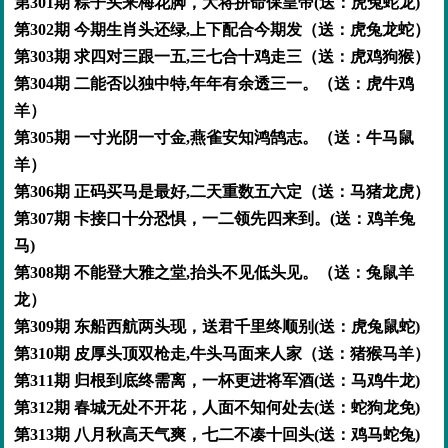
第301期 粽子头来梅花脚，大将拼命保皇帝(送：虎兔蛇龙)
第302期 今期生肖头还绿,上下配合今期发（送：虎兔龙蛇）
第303期 求四对三跟一五,三七合十鸡走三（送：虎鸡狗猴）
第304期 二能否以独中特,年年有余透三一。（送：虎牛鸡
羊）
第305期 一寸光阴一寸金,燕雀安知鸿鹄志。（送：牛马鼠
羊）
第306期 正码买马是最好,二天重数五六定（送：马猪龙虎）
第307期 卡接口十分恐惧，一二领先四来到。(送：鸡羊兔
马)
第308期 不能登大雅之堂,抬头不见低头见。（送：兔鼠羊
龙）
第309期 东船西航两头现，送君千里终顺别(送：虎兔鼠蛇)
第310期 皮厚头顶双枪走,牛头马面来人家（送：猪猴马羊）
第311期 归根到底终需离，一杯更进将军酒(送：马鸡牛龙)
第312期 春城无处不开花，人面不知何处去(送：蛇狗龙免)
第313期 八月秋高天气爽，七二不凑十回头(送：鸡马蛇兔)