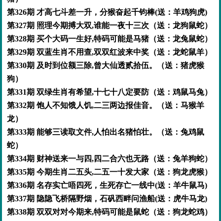
第326期 才高七斗差一升，分猴奋起千钧棒(送：羊鸡狗虎)
第327期 照理今期搏大双,谁能一夜十三次（送：龙狗鼠蛇）
第328期 买个大码一生好,特码可能是马猪（送：龙兔鼠蛇）
第329期 双蓝生肖不用查,双双红波来中奖（送：龙蛇鼠羊）
第330期 及时到位额三除,曾大仙透贰拾伍。（送：猪虎猴
狗）
第331期 双绿生肖有希望,十七十八定要防（送：鸡鼠马兔）
第332期 饱人不知饿人饥,二三两边报佳音。（送：马猴羊
龙）
第333期 能够三读取文件,人怕出名猪怕壮。（送：兔鸡鼠
蛇）
第334期 财神送来一与四,四二合六也无路（送：兔羊狗蛇）
第335期 今期生肖二五头,二五一十发大家（送：狗龙虎猴）
第336期 名存实亡唔四死，生死存亡一线中(送：羊牛鼠马)
第337期 隐隐飞桥隔野烟，石矾西畔问渔船(送：虎牛马龙)
第338期 双双对对今期来,特码可能是鼠蛇（送：狗龙蛇鸡）