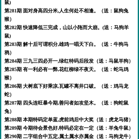
鼠)
第281期 面对身高四分米,人生何处不相逢。（送：鼠狗兔
猴）
第282期 快速降低三完成，山以小陁而大崩。(送：马狗羊
鼠)
第283期 解十后可谓积分,雄鸡一唱天下白。（送：牛狗马
鸦）
第284期 三九三四必开一,绿红特码后段发（送：马鼠羊狗）
第285期 有一利必有一弊,花红柳绿不夜天。（送：蛇马鸡
猴）
第286期 大树底下好乘凉,瓦罐不离井口破。（送：鸡马龙
蛇）
第287期 四头连旺暴今期,善问者如攻坚木。（送：狗蛇鼠
兔）
第288期 本期特码定单蓝,虎前鸡后中大奖（送：虎龙马猪）
第289期 今期待会景色好,特码必定在一定（送：羊兔牛鼠）
第290期 二字组合中五定,属土属水亦属金（送：马狗龙牛）