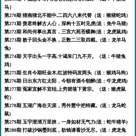
马）
第270期 猜南猜北不能中,二四六八来代替（送：猴猪蛇鸡）
第271期 羡君终解古人心，深构十五时见虎(送：免牛马猪)
第272期 和尚何事出真言，三宫六苑苍蝶舞(送：龙虎鼠鸡)
第273期 败子回头金不换，正数二三取四截。(送：龙羊马
兔)
第274期 天字出头一字高,十谒朱门九不开。（送：牛猪兔
鸡）
第275期 生肖今期旺金木,红波特码发两头（送：猴鸡马狗）
第276期 日出东方红太阳．今朝有酒今朝醉(送：牛龙虎鸡)
第277期 冤家宜解不宜结,上穷碧落下黄宗。（送：猴虎鼠
蛇）
第278期 五湖广海在天涯，秀外慧中把特藏。(送：龙马蛇
鼠)
第279期 玉宇澄清万里挟，一身如材无气力(送：蛇牛猪羊)
第280期 打破沙锅璺到底，欲钱请看沙无尽。(送：虎龙兔