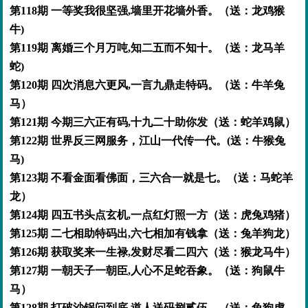
第118期 一等奖我很坚强,墙里开花墙外香。（送：龙鸡猴
牛)
第119期 离婚三个月万吨,知二五而不知十。（送：龙马羊
蛇)
第120期 四次消息六更风,一言九鼎走特码。（送：牛羊兔
马）
第121期 今期三六正有码,十九二十助你发（送：蛇羊鸡鼠）
第122期 世界反三网服务，江山一代传一代。(送：牛猴兔
马)
第123期 不看金面看佛面，三六合一就是七。（送：马蛇羊
龙）
第124期 四五书头点玄机,一点红灯照一方（送：虎兔鸡猪）
第125期 二七相助特码出,六七相加有钱拿（送：兔羊狗龙）
第126期 获取奖来一生禄,发财尽看二四六（送：猴龙马牛）
第127期 一朝天子一朝臣,人心不足蛇吞象。（送：狗鼠牛
马）
第128期 打破沙锅问到底,道人送码捌贰伍。（送：兔狗虎