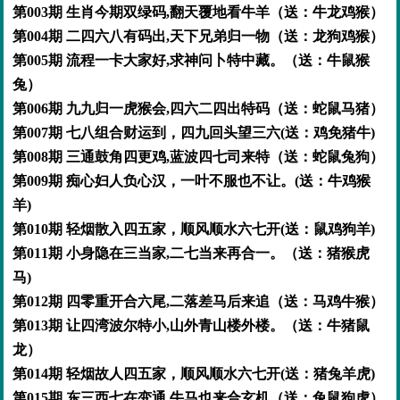
第003期 生肖今期双绿码,翻天覆地看牛羊（送：牛龙鸡猴）
第004期 二四六八有码出,天下兄弟归一物（送：龙狗鸡猴）
第005期 流程一卡大家好,求神问卜特中藏。（送：牛鼠猴
兔）
第006期 九九归一虎猴会,四六二四出特码（送：蛇鼠马猪）
第007期 七八组合财运到，四九回头望三六(送：鸡免猪牛)
第008期 三通鼓角四更鸡,蓝波四七司来特（送：蛇鼠兔狗）
第009期 痴心妇人负心汉，一叶不服也不让。(送：牛鸡猴
羊)
第010期 轻烟散入四五家，顺风顺水六七开(送：鼠鸡狗羊)
第011期 小身隐在三当家,二七当来再合一。（送：猪猴虎
马)
第012期 四零重开合六尾,二落差马后来追（送：马鸡牛猴）
第013期 让四湾波尔特小,山外青山楼外楼。（送：牛猪鼠
龙）
第014期 轻烟故人四五家，顺风顺水六七开(送：猪兔羊虎)
第015期 东三西七在变通,牛马也来合玄机（送：兔鼠狗虎）