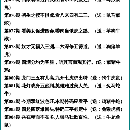
兔）
第076期 初生之犊不惧虎,看八来四有二三。（送：鼠马猴
蛇）
第077期 看美女促进四会,委肉当饿虎之蹊。（送：羊狗牛
猴）
第078期 奴才无福入三渊,二六深修五得道。（送：狗猪羊
虎）
第079期 四满分均为客服，听其言而观其行。(送：猴猪牛
鸡)
第080期 龙门三五有几高,九开七虎鸡出特（送：狗牛虎鼠）
第081期 花灯戏身五然到,英雄难过美人关。（送：兔马蛇
牛）
第082期 今期双红波色旺,本期特码应看平（送：鸡猪牛蛇）
第083期 四起四落难回头,特码三字必定中（送：兔猴虎猪）
第084期 兵在精而不在多,人强马壮欺百性。（送：牛龙兔
鼠）