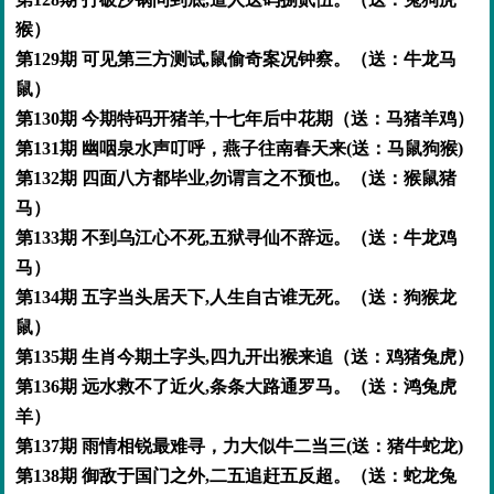
猴）
第129期 可见第三方测试,鼠偷奇案况钟察。（送：牛龙马
鼠）
第130期 今期特码开猪羊,十七年后中花期（送：马猪羊鸡）
第131期 幽咽泉水声叮呼，燕子往南春天来(送：马鼠狗猴)
第132期 四面八方都毕业,勿谓言之不预也。（送：猴鼠猪
马）
第133期 不到乌江心不死,五狱寻仙不辞远。（送：牛龙鸡
马）
第134期 五字当头居天下,人生自古谁无死。（送：狗猴龙
鼠）
第135期 生肖今期土字头,四九开出猴来追（送：鸡猪兔虎）
第136期 远水救不了近火,条条大路通罗马。（送：鸿兔虎
羊）
第137期 雨情相锐最难寻，力大似牛二当三(送：猪牛蛇龙)
第138期 御敌于国门之外,二五追赶五反超。（送：蛇龙兔