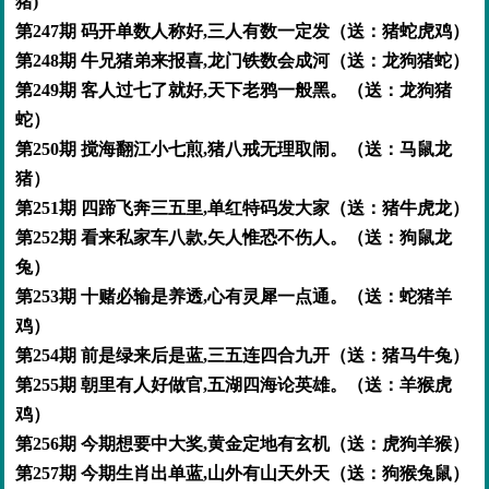
猪)
第247期 码开单数人称好,三人有数一定发（送：猪蛇虎鸡）
第248期 牛兄猪弟来报喜,龙门铁数会成河（送：龙狗猪蛇）
第249期 客人过七了就好,天下老鸦一般黑。（送：龙狗猪
蛇）
第250期 搅海翻江小七煎,猪八戒无理取闹。（送：马鼠龙
猪）
第251期 四蹄飞奔三五里,单红特码发大家（送：猪牛虎龙）
第252期 看来私家车八款,矢人惟恐不伤人。（送：狗鼠龙
兔）
第253期 十赌必输是养透,心有灵犀一点通。（送：蛇猪羊
鸡）
第254期 前是绿来后是蓝,三五连四合九开（送：猪马牛兔）
第255期 朝里有人好做官,五湖四海论英雄。（送：羊猴虎
鸡）
第256期 今期想要中大奖,黄金定地有玄机（送：虎狗羊猴）
第257期 今期生肖出单蓝,山外有山天外天（送：狗猴兔鼠）