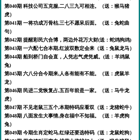
第040期 科技公司五克服,二八三九可相连。（送：猴马猪
虎）
第041期 一将功成万骨枯,三七不愿呆后面。（送：兔蛇曲
句）
第042期 提醒彩民六合博，两边外花万大财(送：蛇鸡狗鸡)
第043期 一六配七合本期,红波双数定会来（送：兔鼠龙马）
第044期 船到桥门自会直，人凭志气虎凭威。(送：羊鸡鼠
兔)
第045期 六八分合今期来,人各有能有不能。（送：虎鼠羊
龙）
第046期 民进二党恢复占,五百年前是一家。（送：马牛龙
虎）
第047期 不见老鼠三五个,本期特码应看双（送：龙猪蛇牛）
第048期 八面发生大事情,身在福中不知福。（送：羊虎狗
兔）
第049期 今期生肖定蛇马,红绿还要选特码（送：龙鼠蛇狗）