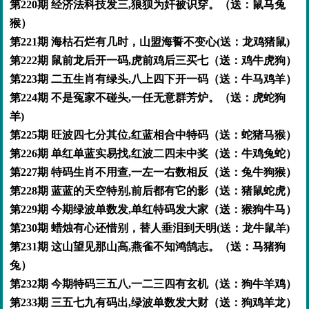
第220期 经济法科技发三,狼狈为奸被识穿。（送：鼠马兔
猴）
第221期 海枯石烂有几时，山盟海誓不变心(送：龙鸡猪鼠)
第222期 鼠前龙后开一码,虎前鸡后三买七（送：鸡牛虎狗）
第223期 二五生肖有绿头,八上四下开一码（送：牛马鸡羊）
第224期 不是冤家不碰头,一任无意群芳炉。（送：虎蛇狗
羊)
第225期 旺波四七分其位,红蓝相合中特码（送：蛇猪马猴）
第226期 单红单蓝实易找,红波二四未中奖（送：牛鸡兔蛇）
第227期 特码生肖不用查,一左一右数相反（送：兔牛狗猴）
第228期 蓝蓝的天空特别,前后都有它的影（送：猪鼠蛇虎）
第229期 今期绿波单数发,单红特码发大家（送：猴狗牛马）
第230期 蜡烛有心还惜别，替人垂泪到天明(送：龙牛鼠羊)
第231期 这山望见那山高,燕雀不知鸿鹄志。（送：马猪狗
兔）
第232期 今期特码三五八,一二三四有玄机（送：狗牛羊鸡）
第233期 三五七九有码出,绿波单数发大财（送：狗鸡羊龙）